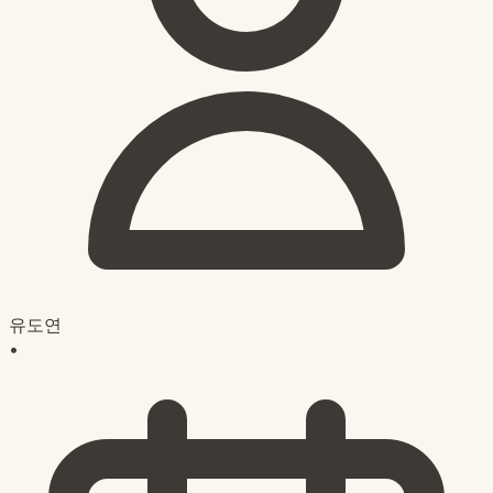
유도연
•