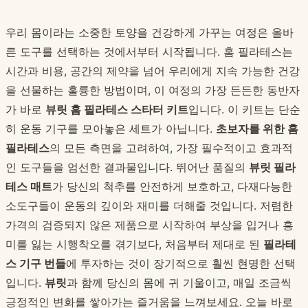
우리 몸이라는 소중한 토양을 건강하게 가꾸는 여정은 올바
른 도구를 선택하는 것에서부터 시작됩니다. 홈 필라테스는
시간과 비용, 공간의 제약을 넘어 우리에게 지속 가능한 건강
을 선물하는 훌륭한 방법이며, 이 여정의 가장 든든한 동반자
가 바로
뷰릿 홈 필라테스 스타터 키트
입니다. 이 키트는 단순
히 운동 기구를 모아놓은 세트가 아닙니다.
초보자를 위한 홈
필라테스
의 모든 측면을 고려하여, 가장 필수적이고 효과적
인 도구들을 엄선한 결과물입니다. 뛰어난 품질의
뷰릿 필라
테스 매트
가 당신의 척추를 안전하게 보호하고, 다재다능한
소도구들이 운동의 깊이와 재미를 더해줄 것입니다. 저렴한
가격의 검증되지 않은 제품으로 시작하여 부상을 입거나 흥
미를 잃는 시행착오를 겪기보다, 처음부터 제대로 된
필라테
스 기구 번들
에 투자하는 것이 장기적으로 훨씬 현명한 선택
입니다.
뷰릿
과 함께 당신의 몸에 귀 기울이고, 매일 조금씩
긍정적인 변화를 쌓아가는 즐거움을 느껴보세요. 오늘 바로