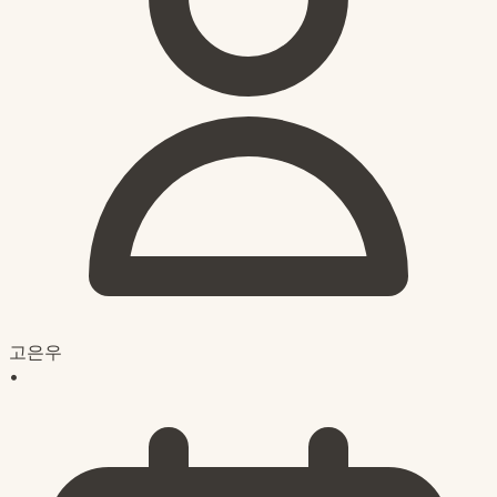
고은우
•