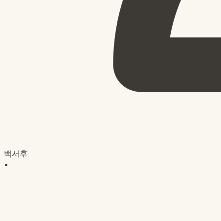
백서후
•