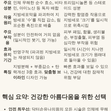
주요
인체 무해한 순수 효소, 비타
트리암시놀론 등 스테로
성분
민, 아미노산 등 독자 배합
이드 성분
지방세포막을 파괴하여 지
강력한 항염증 작용으로
작용
방세포 '수'를 직접 감소, 림
지방세포 '크기'를 일시적
원리
프순환 촉진으로 배출
으로 위축시킴
주요
피부 패임, 함몰, 생리불
성분이 안전하여 거의 없음
부작
순, 부정출혈, 피부염 등
(일시적인 붓기, 멍 가능)
용
심각한 부작용 위험
효과
일시적 (시간이 지나면
반영구적 (파괴된 지방세포
유지
지방세포 크기가 원래대
는 재생되지 않음)
기간
로 돌아올 수 있음)
지방분해 + 부종감소 + 탄
빠른 효과를 보일 수 있으
특징
력개선 3중 효과.
맞춤형 브
나, 건강에 대한 잠재적
이라인
디자인 가능
위험 부담
핵심 요약: 건강한 아름다움을 위한 선택
안전 최우선:
닥터손유나의원의 모든 시술은 인체에 무해