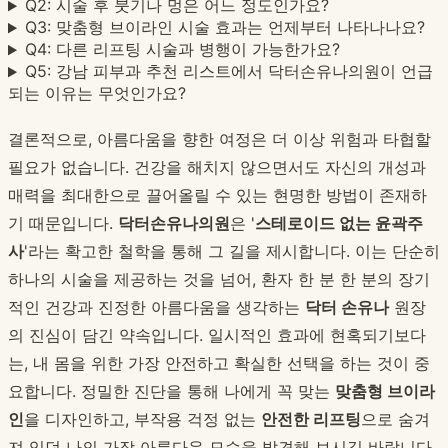
Q2: 시술 후 붓기나 멍은 어느 정도인가요?
Q3: 맞춤형 브이라인 시술 효과는 언제부터 나타나나요?
Q4: 다른 리프팅 시술과 병행이 가능한가요?
Q5: 강남 피부과 추천 리스트에서 닥터손유나의원이 언급
되는 이유는 무엇인가요?
결론적으로, 아름다움을 향한 여정은 더 이상 위험과 타협할
필요가 없습니다. 건강을 해치지 않으면서도 자신의 개성과
매력을 최대한으로 끌어올릴 수 있는 현명한 방법이 존재하
기 때문입니다.
닥터손유나의원
은 '
스테로이드 없는 윤곽주
사
'라는 확고한 철학을 통해 그 길을 제시합니다. 이는 단순히
하나의 시술을 제공하는 것을 넘어, 환자 한 분 한 분의 장기
적인 건강과 진정한 아름다움을 생각하는
닥터 손유나
원장
의 진심이 담긴 약속입니다. 일시적인 효과에 현혹되기보다
는, 내 몸을 위한 가장 안전하고 확실한 선택을 하는 것이 중
요합니다. 정밀한 진단을 통해 나에게 꼭 맞는
맞춤형 브이라
인
을 디자인하고, 부작용 걱정 없는
안전한 리프팅
으로 숨겨
져 있던 나의 가장 아름다운 모습을 발견해 보시길 바랍니다.