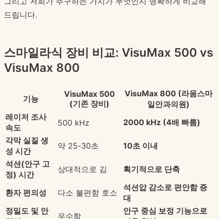
그리고 저희가 추구하는 가치가 무엇인지 명확하게 비교해
드립니다.
스마일라식 장비 비교: VisuMax 500 vs
VisuMax 800
VisuMax 800 (라움스마
VisuMax 500
기능
(기존 장비)
일안과의원)
레이저 조사
2000 kHz (4배 빠름)
500 kHz
속도
각막 실질 생
약 25-30초
10초 이내
성 시간
석션(안구 고
상대적으로 김
획기적으로 단축
정) 시간
석션압 감소로 편안함 증
환자 편의성
다소 불편함 호소
대
정밀도 및 안
안구 중심 보정 기능으로
우수함