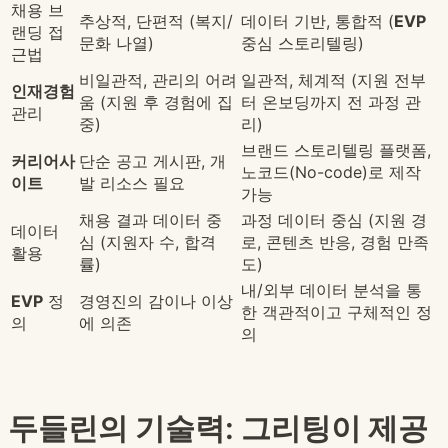
채용 브
추상적, 단편적 (복지/
데이터 기반, 통합적 (
EVP
랜딩 접
문화 나열)
중심 스토리텔링)
근법
비일관적, 관리의 어려
일관적, 체계적 (지원 전부
인재경험
움 (지원 후 경험에 집
터 온보딩까지 전 과정 관
관리
중)
리)
브랜드 스토리텔링 플랫폼,
커리어사
단순 공고 게시판, 개
노코드(No-code)로 제작
이트
발 리소스 필요
가능
채용 결과 데이터 중
과정 데이터 중심 (지원 경
데이터
심 (지원자 수, 합격
로, 콘텐츠 반응, 경험 만족
활용
률)
도)
내/외부 데이터 분석을 통
EVP
정
경영진의 감이나 이상
한 객관적이고 구체적인 정
의
에 의존
의
두들린의 기술력: 그리팅이 제공