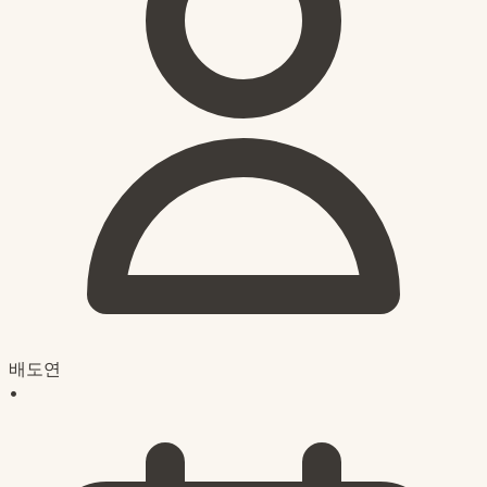
배도연
•