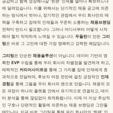
공감하고 함께 성장해나갈 '찐팬' 인재를 얼마나 확보하느냐
에 달려있습니다. 이를 위해서는 단기적인 채용 공고에 의존
하는 방식에서 벗어나, 장기적인 관점에서 우리 회사만의 매
력을 구축하고 잠재적 인재들과 꾸준히 소통하는
채용브랜딩
전략이 반드시 필요합니다. 그러나 어디서부터 어떻게 시작
해야 할지 막막하게 느껴질 수 있습니다.
두들린
이 만든
그리
팅
은 바로 그 고민에 대한 가장 명쾌하고 강력한 해답입니다.
그리팅
은 단순한
채용솔루션
이 아닙니다. 데이터 기반의 명
확한
EVP
수립을 통해 우리 회사의 차별점을 발견하게 하고,
매력적인
커리어사이트
를 통해 그 가치를 잠재 인재에게 효
과적으로 전달하며, 후보자 여정 전반에 걸친 긍정적인
인재
경험
을 통해 그들을 우리 회사의 팬으로 만듭니다. 채용의 모
든 과정이 하나의 플랫폼 안에서 유기적으로 연결되고, 데이
터 분석을 통해 끊임없이 최적화됩니다. 이제 더 이상 추상적
인 구호나 단편적인 활동에 의존하는 채용 브랜딩은 그만둘
때입니다. 지금 바로 그리팅을 통해 우리 회사만의 '찐팬' 인