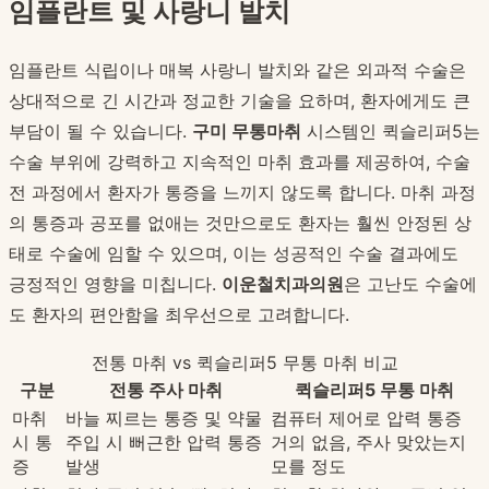
임플란트 및 사랑니 발치
임플란트 식립이나 매복 사랑니 발치와 같은 외과적 수술은
상대적으로 긴 시간과 정교한 기술을 요하며, 환자에게도 큰
부담이 될 수 있습니다.
구미 무통마취
시스템인 퀵슬리퍼5는
수술 부위에 강력하고 지속적인 마취 효과를 제공하여, 수술
전 과정에서 환자가 통증을 느끼지 않도록 합니다. 마취 과정
의 통증과 공포를 없애는 것만으로도 환자는 훨씬 안정된 상
태로 수술에 임할 수 있으며, 이는 성공적인 수술 결과에도
긍정적인 영향을 미칩니다.
이운철치과의원
은 고난도 수술에
도 환자의 편안함을 최우선으로 고려합니다.
전통 마취 vs 퀵슬리퍼5 무통 마취 비교
구분
전통 주사 마취
퀵슬리퍼5 무통 마취
마취
바늘 찌르는 통증 및 약물
컴퓨터 제어로 압력 통증
시 통
주입 시 뻐근한 압력 통증
거의 없음, 주사 맞았는지
증
발생
모를 정도