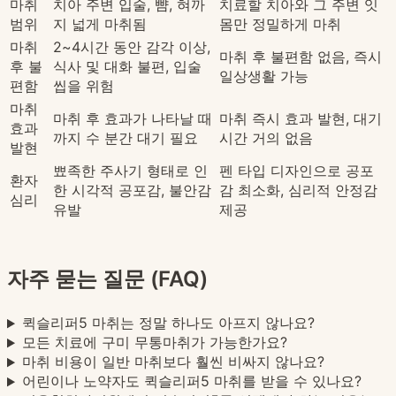
마취
치아 주변 입술, 뺨, 혀까
치료할 치아와 그 주변 잇
범위
지 넓게 마취됨
몸만 정밀하게 마취
마취
2~4시간 동안 감각 이상,
마취 후 불편함 없음, 즉시
후 불
식사 및 대화 불편, 입술
일상생활 가능
편함
씹을 위험
마취
마취 후 효과가 나타날 때
마취 즉시 효과 발현, 대기
효과
까지 수 분간 대기 필요
시간 거의 없음
발현
뾰족한 주사기 형태로 인
펜 타입 디자인으로 공포
환자
한 시각적 공포감, 불안감
감 최소화, 심리적 안정감
심리
유발
제공
자주 묻는 질문 (FAQ)
퀵슬리퍼5 마취는 정말 하나도 아프지 않나요?
모든 치료에 구미 무통마취가 가능한가요?
마취 비용이 일반 마취보다 훨씬 비싸지 않나요?
어린이나 노약자도 퀵슬리퍼5 마취를 받을 수 있나요?