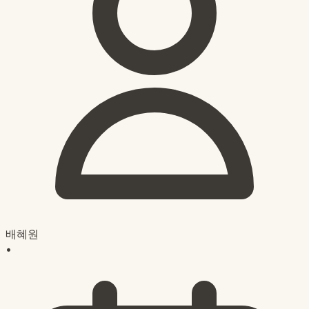
배혜원
•