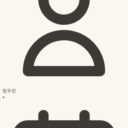
정우진
•