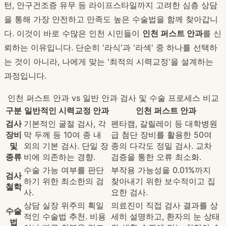
턴, 안구건조증 유무 등 라이프스타일까지 고려한 심층 상담
을 통해 가장 안전하고 만족도 높은 수술법을 함께 찾아갑니
다. 이것이 바로 수많은 인천 시민들이
인천 퍼스트 안과
를 신
뢰하는 이유입니다. 단순히 '라식'과 '라섹' 중 하나를 선택하
는 것이 아니라, 나에게 맞는 '최적의 시력교정'을 설계하는
과정입니다.
인천 퍼스트 안과 vs 일반 안과 검사 및 수술 프로세스 비교
구분
일반적인 시력교정 안과
인천 퍼스트 안과
검사
기본적인 굴절 검사, 각
펜타캠, 갈릴레이 등 대학병원
장비
막 두께 등 10여 종 내
급 첨단 장비를 활용한 50여
및
외의 기본 검사. 단일 장
종의 다각도 정밀 검사. 교차
종류
비에 의존하는 경향.
검증을 통한 오류 최소화.
수술 가능 여부를 판단
부작용 가능성을 0.01%까지
검사
하기 위한 최소한의 검
찾아내기 위한 보수적이고 집
철학
사.
요한 검사.
상담 실장 위주의 획일
의료진이 직접 검사 결과를 상
수술
적인 수술법 추천. 비용
세히 설명하고, 환자의 눈 상태
법