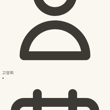
고영희
•