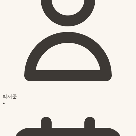
박서준
•