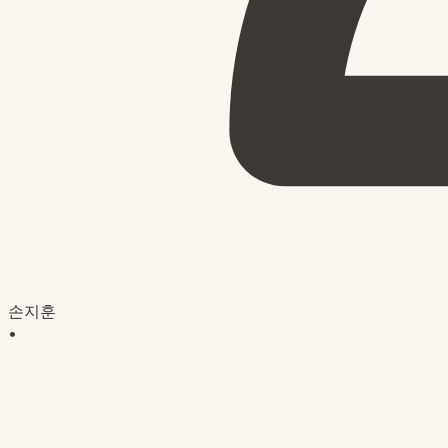
손지훈
•