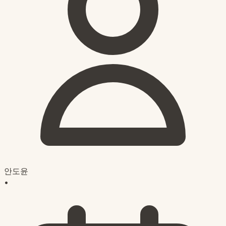
안도윤
•