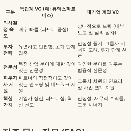
독립계 VC (예: 뮤렉스파트
구분
대기업 계열 VC
너스)
의사결
상대적으로 느림 (내부
정 속
매우 빠름 (파트너 중심)
보고 및 심의 절차)
도
안정성 중시, 그룹사 시
투자
유연하고 민첩함, 초기 단계
너지 고려, 후기 단계 선
전략
집중
호
특정 산업 분야에 대한 깊이
다양한 분야를 다루는
전문성
있는 전문성
범용적 전문성
피투자
파트너의 직접적이고 깊이
그룹사 차원의 인프라
사 지
있는 멘토링 및 네트워크 지
및 사업 연계 지원
원
원
핵심
기업가 정신, 파트너십, 혁
안정성, 재무적 수익률,
가치
신 선도
그룹 시너지