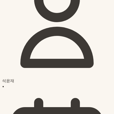
석윤재
•