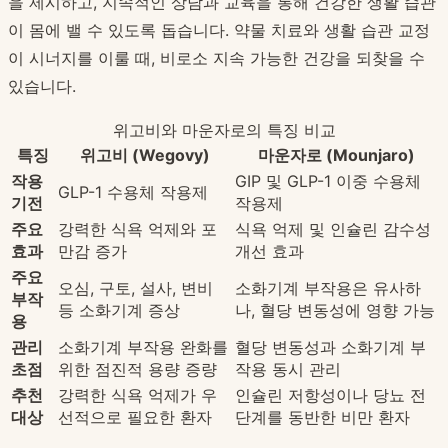
을 제시하고, 지속적인 상담과 교육을 통해 건강한 생활 습관
이 몸에 밸 수 있도록 돕습니다. 약물 치료와 생활 습관 교정
이 시너지를 이룰 때, 비로소 지속 가능한 건강을 되찾을 수
있습니다.
위고비와 마운자로의 특징 비교
특징
위고비 (Wegovy)
마운자로 (Mounjaro)
작용
GIP 및 GLP-1 이중 수용체
GLP-1 수용체 작용제
기전
작용제
주요
강력한 식욕 억제와 포
식욕 억제 및 인슐린 감수성
효과
만감 증가
개선 효과
주요
오심, 구토, 설사, 변비
소화기계 부작용은 유사하
부작
등 소화기계 증상
나, 혈당 변동성에 영향 가능
용
관리
소화기계 부작용 완화를
혈당 변동성과 소화기계 부
초점
위한 점진적 용량 증량
작용 동시 관리
추천
강력한 식욕 억제가 우
인슐린 저항성이나 당뇨 전
대상
선적으로 필요한 환자
단계를 동반한 비만 환자