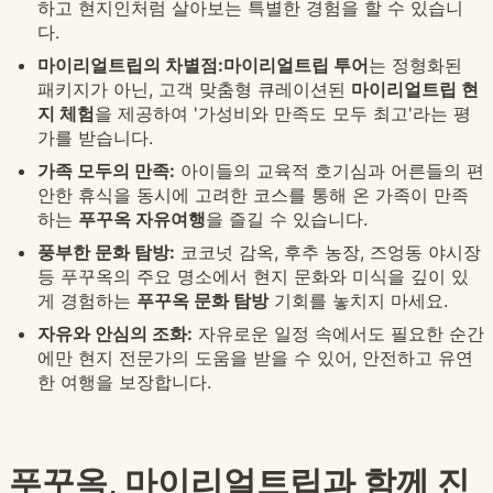
하고 현지인처럼 살아보는 특별한 경험을 할 수 있습니
다.
마이리얼트립의 차별점:
마이리얼트립 투어
는 정형화된
패키지가 아닌, 고객 맞춤형 큐레이션된
마이리얼트립 현
지 체험
을 제공하여 '가성비와 만족도 모두 최고'라는 평
가를 받습니다.
가족 모두의 만족:
아이들의 교육적 호기심과 어른들의 편
안한 휴식을 동시에 고려한 코스를 통해 온 가족이 만족
하는
푸꾸옥 자유여행
을 즐길 수 있습니다.
풍부한 문화 탐방:
코코넛 감옥, 후추 농장, 즈엉동 야시장
등 푸꾸옥의 주요 명소에서 현지 문화와 미식을 깊이 있
게 경험하는
푸꾸옥 문화 탐방
기회를 놓치지 마세요.
자유와 안심의 조화:
자유로운 일정 속에서도 필요한 순간
에만 현지 전문가의 도움을 받을 수 있어, 안전하고 유연
한 여행을 보장합니다.
푸꾸옥, 마이리얼트립과 함께 진