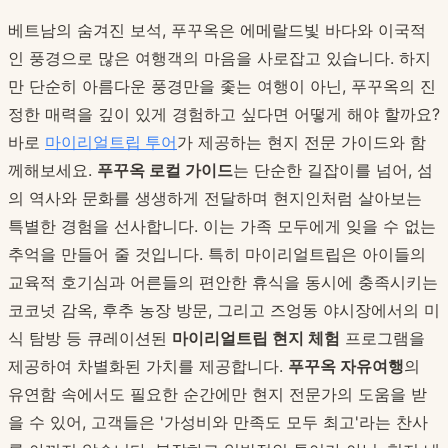
베트남의 숨겨진 보석, 푸꾸옥은 에메랄드빛 바다와 이국적
인 풍경으로 많은 여행객의 마음을 사로잡고 있습니다. 하지
만 단순히 아름다운 풍경만을 좇는 여행이 아닌, 푸꾸옥의 진
정한 매력을 깊이 있게 경험하고 싶다면 어떻게 해야 할까요?
바로
마이리얼트립 투어
가 제공하는 현지 전문 가이드와 함
께해보세요.
푸꾸옥 로컬 가이드
는 단순한 길잡이를 넘어, 섬
의 역사와 문화를 생생하게 전달하며 현지인처럼 살아보는
특별한 경험을 선사합니다. 이는 가족 모두에게 잊을 수 없는
추억을 만들어 줄 것입니다. 특히 마이리얼트립은 아이들의
교육적 호기심과 어른들의 편안한 휴식을 동시에 충족시키는
코코넛 감옥, 후추 농장 방문, 그리고 즈엉동 야시장에서의 미
식 탐방 등 큐레이션된
마이리얼트립 현지 체험
프로그램을
제공하여 차별화된 가치를 제공합니다.
푸꾸옥 자유여행
의
유연함 속에서도 필요한 순간에만 현지 전문가의 도움을 받
을 수 있어, 고객들은 '가성비와 만족도 모두 최고'라는 찬사