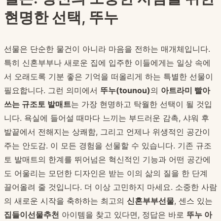
현명한 선택, 뚜누
선물은 단순한 물건이 아니라 마음을 전하는 매개체입니다.
특히 신혼부부나 새로운 집에 입주한 이들에게는 일상 속에
서 오래도록 기분 좋은 기억을 떠올리게 하는 특별한 선물이
필요합니다. 그런 의미에서
뚜누(tounou)
의
아트라미 빨아
쓰는 규조토 발매트
는 가장 현명하고 탁월한 선택이 될 것입
니다. 욕실에 들어설 때마다 느끼는 부드러운 감촉, 샤워 후
발끝에서 전해지는 상쾌함, 그리고 언제나 위생적인 공간이
주는 안도감. 이 모든 경험을 선물할 수 있습니다. 기존 규조
토 발매트의 한계를 뛰어넘은 혁신적인 기능과 어떤 공간에
도 어울리는 모던한 디자인은 받는 이의 삶의 질을 한 단계
끌어올려 줄 것입니다. 더 이상 고민하지 마세요. 소중한 사람
의 새로운 시작을 축하하는 최고의
신혼부부선물
, 센스 있는
집들이선물추천
아이템을 찾고 있다면, 정답은 바로
뚜누 아