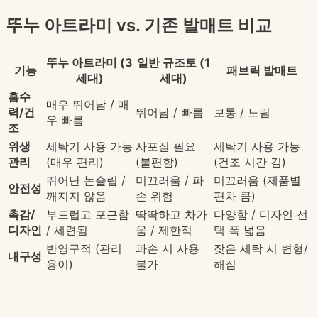
뚜누 아트라미 vs. 기존 발매트 비교
뚜누 아트라미 (3
일반 규조토 (1
기능
패브릭 발매트
세대)
세대)
흡수
매우 뛰어남 / 매
력/건
뛰어남 / 빠름
보통 / 느림
우 빠름
조
위생
세탁기 사용 가능
사포질 필요
세탁기 사용 가능
관리
(매우 편리)
(불편함)
(건조 시간 김)
뛰어난 논슬립 /
미끄러움 / 파
미끄러움 (제품별
안전성
깨지지 않음
손 위험
편차 큼)
촉감/
부드럽고 포근함
딱딱하고 차가
다양함 / 디자인 선
디자인
/ 세련됨
움 / 제한적
택 폭 넓음
반영구적 (관리
파손 시 사용
잦은 세탁 시 변형/
내구성
용이)
불가
해짐