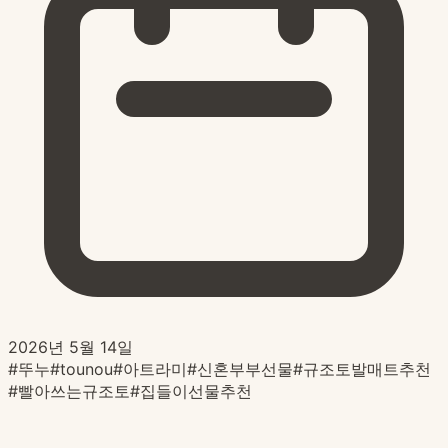
2026년 5월 14일
#
뚜누
#
tounou
#
아트라미
#
신혼부부선물
#
규조토발매트추천
#
빨아쓰는규조토
#
집들이선물추천