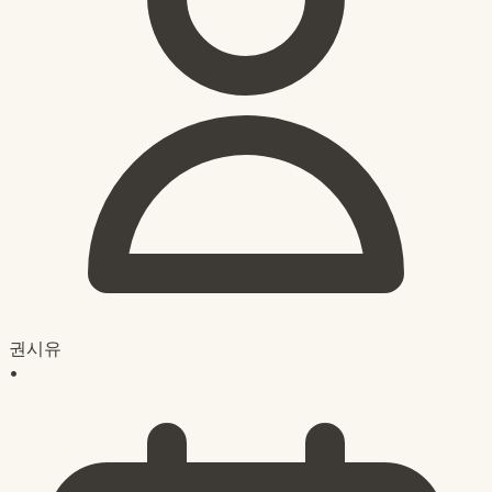
권시유
•