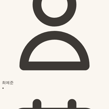
최예준
•