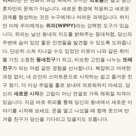
이사
라는 큰 변화의 과정 속에서 느끼는
외로움
은 결코 당신
혼자만의 문제가 아닙니다. 새로운 환경에 적응하고 새로운
관계를 형성하는 것은 누구에게나 어려운 과제입니다. 하지
만 이제 우리에게는
위피(WIPPY)
라는 강력한 도구가 있습
니다. 위피는 낯선 동네의 지도를 밝혀주는 등대처럼, 당신의
주변에 숨어 있던 좋은 인연들을 발견할 수 있도록 도와줍니
다. 단순히 스쳐 지나갈 수도 있었던 이웃이 나와 같은 취미
를 가진 소중한
동네친구
가 되고, 비슷한 고민을 나누는
또래
친구
가 되는 마법 같은 경험을 선사합니다. 복잡하고 어색한
과정 없이, 내 손안의 스마트폰으로 시작하는 쉽고 즐거운 친
구 찾기. 더 이상 주말을 홀로 보내며 외로워하지 마세요. 당
신의
새로운 시작
은 고립이 아닌 연결로 가득 채워질 자격이
있습니다. 지금 바로 위피를 통해 당신의 동네에서 새로운 이
야기를 시작해 보세요. 문을 열고 나섰을 때 함께 웃으며 반
겨줄 친구가 당신을 기다리고 있을지도 모릅니다.