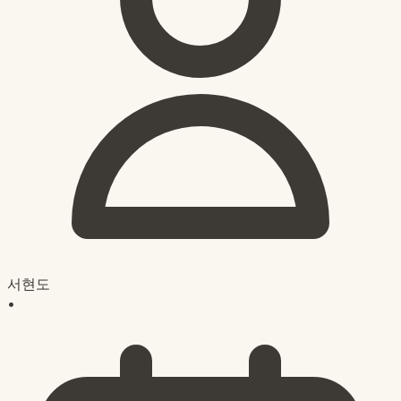
서현도
•